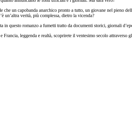
quanto annunciano le fonti ufficiali e i giornali. Ma sarà vero?
le che un capobanda anarchico pronto a tutto, un giovane nel pieno delle
è un’altra verità, più complessa, dietro la vicenda?
ta in questo romanzo a fumetti tratto da documenti storici, giornali d’epo
a e Francia, leggenda e realtà, scoprirete il ventesimo secolo attraverso 