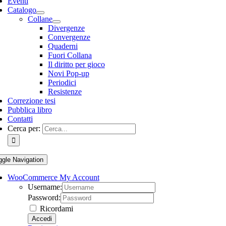
Eventi
Catalogo
Collane
Divergenze
Convergenze
Quaderni
Fuori Collana
Il diritto per gioco
Novi Pop-up
Periodici
Resistenze
Correzione tesi
Pubblica libro
Contatti
Cerca per:
ggle Navigation
WooCommerce My Account
Username:
Password:
Ricordami