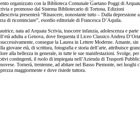
ento organizzato con la Biblioteca Comunale Gaetano Poggi di Arquat
rivia e promosso dal Sistema Bibliotecario di Tortona, Edizioni
llescrivia presenterà “Rinascere, nonostante tutto – Dalla depressione a
rza di ricominciare”, esordio editoriale di Francesca D’Aquila.
autrice, nata ad Arquata Scrivia, trascorre infanzia, adolescenza e parte
ll’età adulta a Genova, dove frequenta il Liceo Classico Andrea D’Ori
 successivamente, consegue la Laurea in Lettere Moderne. Amante, sin
lla giovane età, di scrittura, fotografia e storia dell’arte, attribuisce gran
lore alla bellezza in generale, in tutte le sue manifestazioni. Svolge, per
tivi contingenti, il ruolo di impiegata nell’Azienda di Trasporti Pubblic
novese. Tornerà, trentenne, ad abitare nel Basso Piemonte, nei luoghi 
prezza maggiormente e dove risiede tuttora.