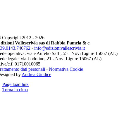
 Copyright 2012 - 2026
dizioni Vallescrivia sas di Rabbia Pamela & c.
39.0143.746762
-
info@edizionivallescrivia.it
ede operativa: viale Aurelio Saffi, 55 - Novi Ligure 15067 (AL)
ede legale: via Lodolino, 21 - Novi Ligure 15067 (AL)
.iva/c.f. 01710010065
rattamento dati personali
-
Normativa Cookie
esigned by
Andrea Giudice
Page load link
Torna in cima