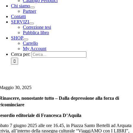
Catalogo Periodici
Chi siamo
Partner
Contatti
SERVIZI
Correzione tesi
Pubblica libro
SHOP
Carrello
My Account
Cerca per:
Maggio 30, 2025
Rinascere, nonostante tutto – Dalla depressione alla forza di
ricominciare
esordio editoriale di Francesca D’Aquila
bato 7 giugno 2025 alle ore 16.45, in Piazza Santo Bertelli ad Arquata
rivia, all’interno della rassegna culturale “ViaggiAMO con I LIBRI”,