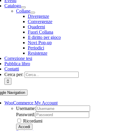
Eventi
Catalogo
Collane
Divergenze
Convergenze
Quaderni
Fuori Collana
Il diritto per gioco
Novi Pop-up
Periodici
Resistenze
Correzione tesi
Pubblica libro
Contatti
Cerca per:
ggle Navigation
WooCommerce My Account
Username:
Password:
Ricordami