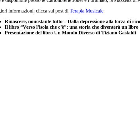
 è disponibile presso le Cartolibrerie Joker e Fortunato, la Piazzetta di A
ori informazioni, clicca sul post di
Terapia Musicale
Rinascere, nonostante tutto – Dalla depressione alla forza di ric
Il libro “Verso l’isola che c’è”: una storia che diventerà un libro
Presentazione del libro Un Mondo Diverso di Tiziano Gastaldi