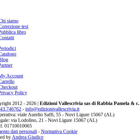
Chi siamo
Correzione tesi
Pubblica libro
Contatti
Periodici
Catalogo
Blog
Partner
My Account
Carrello
Checkout
Privacy Policy
right 2012 - 2026 |
Edizioni Vallescrivia sas di Rabbia Pamela & c.
143.746762
-
info@edizionivallescrivia.it
erativa: viale Aurelio Saffi, 55 - Novi Ligure 15067 (AL)
egale: via Lodolino, 21 - Novi Ligure 15067 (AL)
c.f. 01710010065
ento dati personali
-
Normativa Cookie
ned by
Andrea Giudice