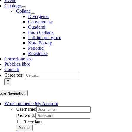
Eventi
Catalogo
Collane
Divergenze
Convergenze
Quaderni
Fuori Collana
Il diritto per gioco
Novi Pop-up
Periodici
Resistenze
Correzione tesi
Pubblica libro
Contatti
Cerca per:
ggle Navigation
WooCommerce My Account
Username:
Password:
Ricordami