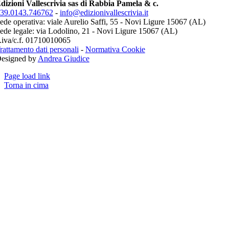
dizioni Vallescrivia sas di Rabbia Pamela & c.
39.0143.746762
-
info@edizionivallescrivia.it
ede operativa: viale Aurelio Saffi, 55 - Novi Ligure 15067 (AL)
ede legale: via Lodolino, 21 - Novi Ligure 15067 (AL)
.iva/c.f. 01710010065
rattamento dati personali
-
Normativa Cookie
esigned by
Andrea Giudice
Page load link
Torna in cima