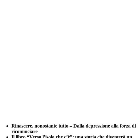
Rinascere, nonostante tutto – Dalla depressione alla forza di
ricominciare
Il libro “Verso l’isola che c’è”: una storia che diventerà un