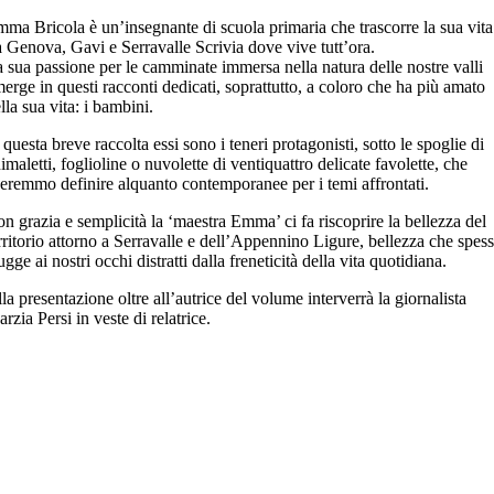
ma Bricola è un’insegnante di scuola primaria che trascorre la sua vita
a Genova, Gavi e Serravalle Scrivia dove vive tutt’ora.
 sua passione per le camminate immersa nella natura delle nostre valli
erge in questi racconti dedicati, soprattutto, a coloro che ha più amato
lla sua vita: i bambini.
 questa breve raccolta essi sono i teneri protagonisti, sotto le spoglie di
imaletti, foglioline o nuvolette di ventiquattro delicate favolette, che
eremmo definire alquanto contemporanee per i temi affrontati.
n grazia e semplicità la ‘maestra Emma’ ci fa riscoprire la bellezza del
rritorio attorno a Serravalle e dell’Appennino Ligure, bellezza che spes
ugge ai nostri occhi distratti dalla freneticità della vita quotidiana.
la presentazione oltre all’autrice del volume interverrà la giornalista
rzia Persi in veste di relatrice.