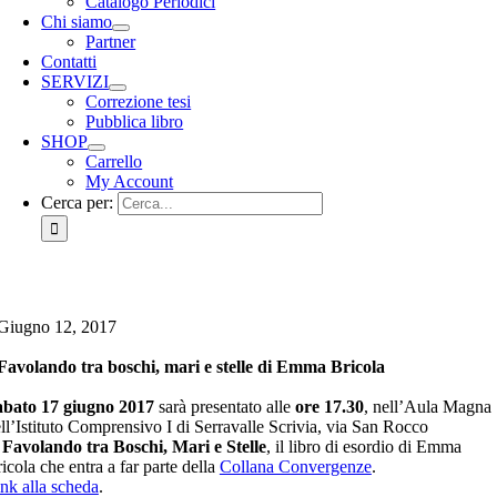
Catalogo Periodici
Chi siamo
Partner
Contatti
SERVIZI
Correzione tesi
Pubblica libro
SHOP
Carrello
My Account
Cerca per:
Giugno 12, 2017
Favolando tra boschi, mari e stelle di Emma Bricola
abato 17 giugno 2017
sarà presentato alle
ore 17.30
, nell’Aula Magna
ll’Istituto Comprensivo I di Serravalle Scrivia, via San Rocco
,
Favolando tra Boschi, Mari e Stelle
, il libro di esordio di Emma
icola che entra a far parte della
Collana Convergenze
.
nk alla scheda
.