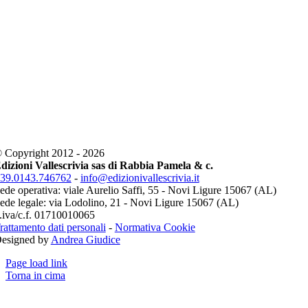
 Copyright 2012 - 2026
dizioni Vallescrivia sas di Rabbia Pamela & c.
39.0143.746762
-
info@edizionivallescrivia.it
ede operativa: viale Aurelio Saffi, 55 - Novi Ligure 15067 (AL)
ede legale: via Lodolino, 21 - Novi Ligure 15067 (AL)
.iva/c.f. 01710010065
rattamento dati personali
-
Normativa Cookie
esigned by
Andrea Giudice
Page load link
Torna in cima