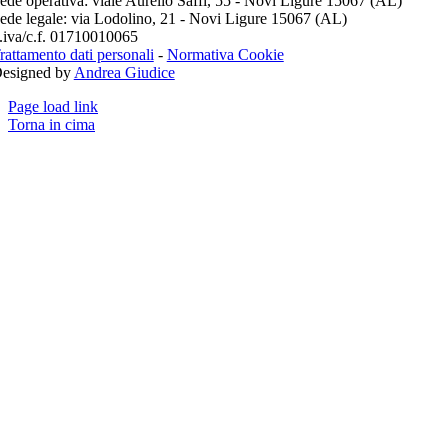
ede operativa: viale Aurelio Saffi, 55 - Novi Ligure 15067 (AL)
ede legale: via Lodolino, 21 - Novi Ligure 15067 (AL)
.iva/c.f. 01710010065
rattamento dati personali
-
Normativa Cookie
esigned by
Andrea Giudice
Page load link
Torna in cima