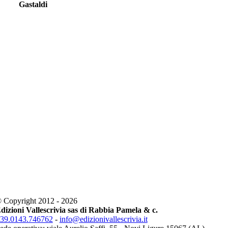
Gastaldi
 Copyright 2012 - 2026
dizioni Vallescrivia sas di Rabbia Pamela & c.
39.0143.746762
-
info@edizionivallescrivia.it