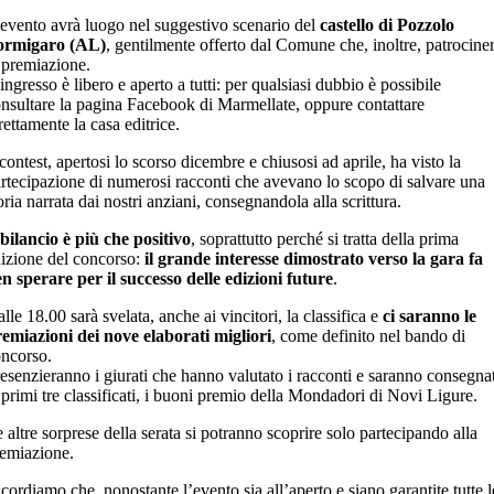
evento avrà luogo nel suggestivo scenario del
castello di Pozzolo
ormigaro (AL)
, gentilmente offerto dal Comune che, inoltre, patrocine
 premiazione.
ingresso è libero e aperto a tutti: per qualsiasi dubbio è possibile
nsultare la pagina Facebook di Marmellate, oppure contattare
rettamente la casa editrice.
 contest, apertosi lo scorso dicembre e chiusosi ad aprile, ha visto la
rtecipazione di numerosi racconti che avevano lo scopo di salvare una
oria narrata dai nostri anziani, consegnandola alla scrittura.
 bilancio è più che positivo
, soprattutto perché si tratta della prima
izione del concorso:
il grande interesse dimostrato verso la gara fa
n sperare per il successo delle edizioni future
.
lle 18.00 sarà svelata, anche ai vincitori, la classifica e
ci saranno le
emiazioni dei nove elaborati migliori
, come definito nel bando di
ncorso.
esenzieranno i giurati che hanno valutato i racconti e saranno consegnat
 primi tre classificati, i buoni premio della Mondadori di Novi Ligure.
 altre sorprese della serata si potranno scoprire solo partecipando alla
emiazione.
cordiamo che, nonostante l’evento sia all’aperto e siano garantite tutte l