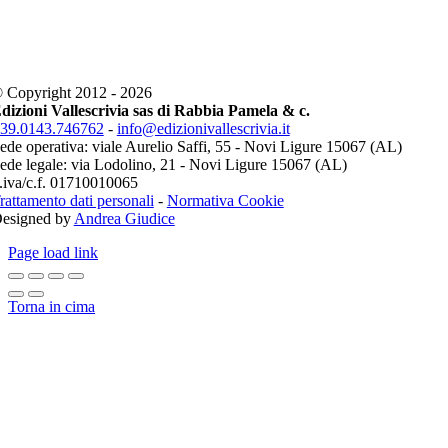
 Copyright 2012 - 2026
dizioni Vallescrivia sas di Rabbia Pamela & c.
39.0143.746762
-
info@edizionivallescrivia.it
ede operativa: viale Aurelio Saffi, 55 - Novi Ligure 15067 (AL)
ede legale: via Lodolino, 21 - Novi Ligure 15067 (AL)
.iva/c.f. 01710010065
rattamento dati personali
-
Normativa Cookie
esigned by
Andrea Giudice
Page load link
Torna in cima