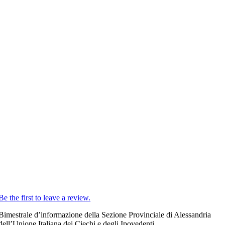
Be the first to leave a review.
Bimestrale d’informazione della Sezione Provinciale di Alessandria
dell’Unione Italiana dei Ciechi e degli Ipovedenti