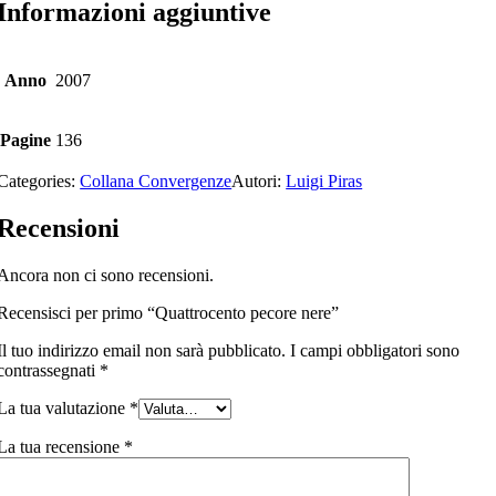
Informazioni aggiuntive
Anno
2007
Pagine
136
Categories:
Collana Convergenze
Autori:
Luigi Piras
Recensioni
Ancora non ci sono recensioni.
Recensisci per primo “Quattrocento pecore nere”
Il tuo indirizzo email non sarà pubblicato.
I campi obbligatori sono
contrassegnati
*
La tua valutazione
*
La tua recensione
*