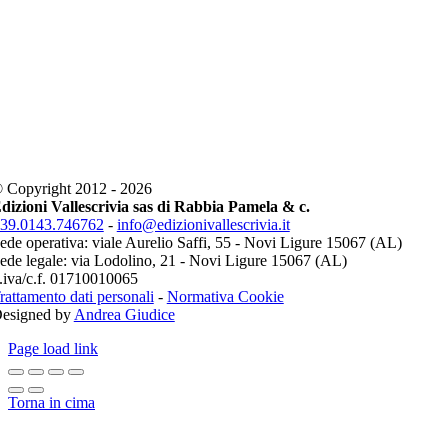
 Copyright 2012 - 2026
dizioni Vallescrivia sas di Rabbia Pamela & c.
39.0143.746762
-
info@edizionivallescrivia.it
ede operativa: viale Aurelio Saffi, 55 - Novi Ligure 15067 (AL)
ede legale: via Lodolino, 21 - Novi Ligure 15067 (AL)
.iva/c.f. 01710010065
rattamento dati personali
-
Normativa Cookie
esigned by
Andrea Giudice
Page load link
Torna in cima