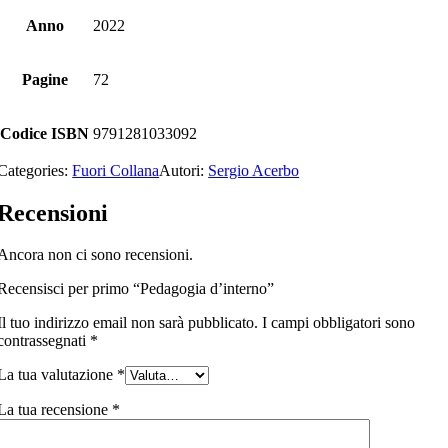
Anno
2022
Pagine
72
Codice ISBN
9791281033092
Categories:
Fuori Collana
Autori:
Sergio Acerbo
Recensioni
Ancora non ci sono recensioni.
Recensisci per primo “Pedagogia d’interno”
Il tuo indirizzo email non sarà pubblicato.
I campi obbligatori sono
contrassegnati
*
La tua valutazione
*
La tua recensione
*