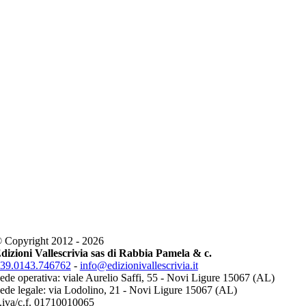
 Copyright 2012 - 2026
dizioni Vallescrivia sas di Rabbia Pamela & c.
39.0143.746762
-
info@edizionivallescrivia.it
ede operativa: viale Aurelio Saffi, 55 - Novi Ligure 15067 (AL)
ede legale: via Lodolino, 21 - Novi Ligure 15067 (AL)
.iva/c.f. 01710010065