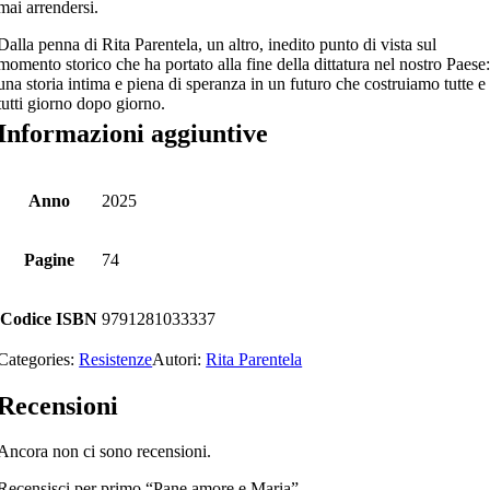
mai arrendersi.
Dalla penna di Rita Parentela, un altro, inedito punto di vista sul
momento storico che ha portato alla fine della dittatura nel nostro Paese
una storia intima e piena di speranza in un futuro che costruiamo tutte e
tutti giorno dopo giorno.
Informazioni aggiuntive
Anno
2025
Pagine
74
Codice ISBN
9791281033337
Categories:
Resistenze
Autori:
Rita Parentela
Recensioni
Ancora non ci sono recensioni.
Recensisci per primo “Pane amore e Maria”