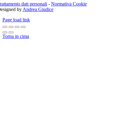
rattamento dati personali
-
Normativa Cookie
esigned by
Andrea Giudice
Page load link
Torna in cima