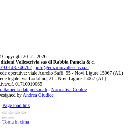
 Copyright 2012 - 2026
dizioni Vallescrivia sas di Rabbia Pamela & c.
39.0143.746762
-
info@edizionivallescrivia.it
ede operativa: viale Aurelio Saffi, 55 - Novi Ligure 15067 (AL)
ede legale: via Lodolino, 21 - Novi Ligure 15067 (AL)
.iva/c.f. 01710010065
rattamento dati personali
-
Normativa Cookie
esigned by
Andrea Giudice
Page load link
Torna in cima