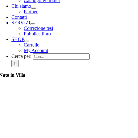
Catalogo Periodici
Chi siamo
Partner
Contatti
SERVIZI
Correzione tesi
Pubblica libro
SHOP
Carrello
My Account
Cerca per:
Nato in Villa