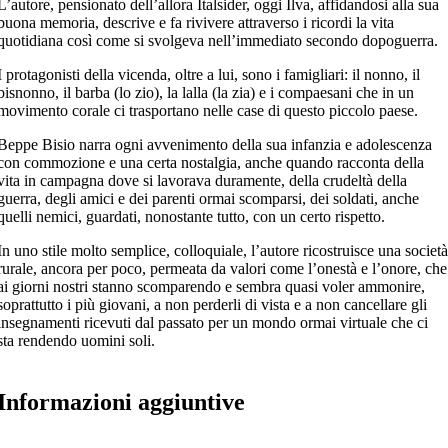
L’autore, pensionato dell’allora Italsider, oggi Ilva, affidandosi alla sua
buona memoria, descrive e fa rivivere attraverso i ricordi la vita
quotidiana così come si svolgeva nell’immediato secondo dopoguerra.
I protagonisti della vicenda, oltre a lui, sono i famigliari: il nonno, il
bisnonno, il barba (lo zio), la lalla (la zia) e i compaesani che in un
movimento corale ci trasportano nelle case di questo piccolo paese.
Beppe Bisio narra ogni avvenimento della sua infanzia e adolescenza
con commozione e una certa nostalgia, anche quando racconta della
vita in campagna dove si lavorava duramente, della crudeltà della
guerra, degli amici e dei parenti ormai scomparsi, dei soldati, anche
quelli nemici, guardati, nonostante tutto, con un certo rispetto.
In uno stile molto semplice, colloquiale, l’autore ricostruisce una societ
rurale, ancora per poco, permeata da valori come l’onestà e l’onore, che
ai giorni nostri stanno scomparendo e sembra quasi voler ammonire,
soprattutto i più giovani, a non perderli di vista e a non cancellare gli
insegnamenti ricevuti dal passato per un mondo ormai virtuale che ci
sta rendendo uomini soli.
Informazioni aggiuntive