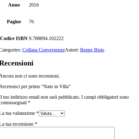
Anno
2016
Pagine
76
Codice ISBN
9.788894.102222
Categories:
Collana Convergenze
Autori:
Beppe Bisio
Recensioni
Ancora non ci sono recensioni.
Recensisci per primo “Nato in Villa”
Il tuo indirizzo email non sarà pubblicato.
I campi obbligatori sono
contrassegnati
*
La tua valutazione
*
La tua recensione
*