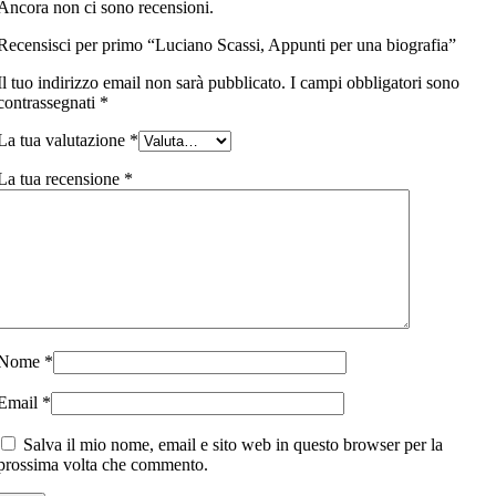
Ancora non ci sono recensioni.
Recensisci per primo “Luciano Scassi, Appunti per una biografia”
Il tuo indirizzo email non sarà pubblicato.
I campi obbligatori sono
contrassegnati
*
La tua valutazione
*
La tua recensione
*
Nome
*
Email
*
Salva il mio nome, email e sito web in questo browser per la
prossima volta che commento.