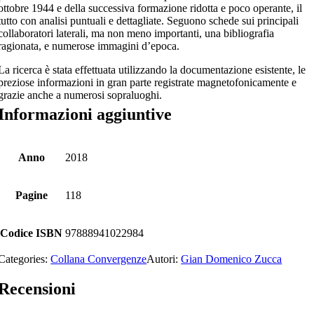
ottobre 1944 e della successiva formazione ridotta e poco operante, il
tutto con analisi puntuali e dettagliate. Seguono schede sui principali
collaboratori laterali, ma non meno importanti, una bibliografia
ragionata, e numerose immagini d’epoca.
La ricerca è stata effettuata utilizzando la documentazione esistente, le
preziose informazioni in gran parte registrate magnetofonicamente e
grazie anche a numerosi sopraluoghi.
Informazioni aggiuntive
Anno
2018
Pagine
118
Codice ISBN
97888941022984
Categories:
Collana Convergenze
Autori:
Gian Domenico Zucca
Recensioni