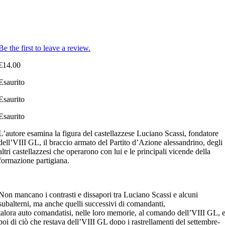
Be the first to leave a review.
€
14.00
Esaurito
Esaurito
Esaurito
L’autore esamina la figura del castellazzese Luciano Scassi, fondatore
dell’VIII GL, il braccio armato del Partito d’Azione alessandrino, degli
altri castellazzesi che operarono con lui e le principali vicende della
formazione partigiana.
Non mancano i contrasti e dissapori tra Luciano Scassi e alcuni
subalterni, ma anche quelli successivi di comandanti,
talora auto comandatisi, nelle loro memorie, al comando dell’VIII GL, 
poi di ciò che restava dell’VIII GL dopo i rastrellamenti del settembre-