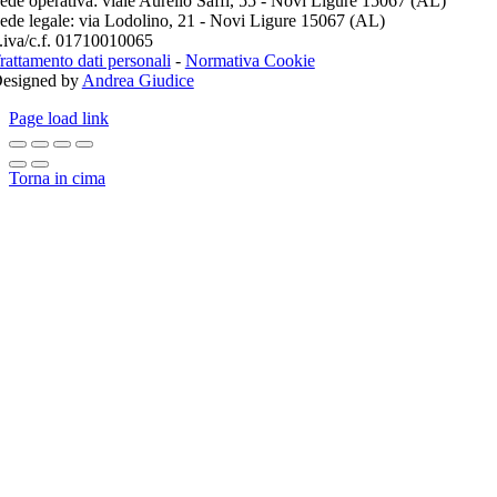
ede operativa: viale Aurelio Saffi, 55 - Novi Ligure 15067 (AL)
ede legale: via Lodolino, 21 - Novi Ligure 15067 (AL)
.iva/c.f. 01710010065
rattamento dati personali
-
Normativa Cookie
esigned by
Andrea Giudice
Page load link
Torna in cima