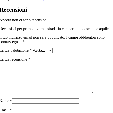
Recensioni
Ancora non ci sono recensioni.
Recensisci per primo “La mia strada in camper – Il paese delle aquile”
Il tuo indirizzo email non sarà pubblicato.
I campi obbligatori sono
contrassegnati
*
La tua valutazione
*
La tua recensione
*
Nome
*
Email
*