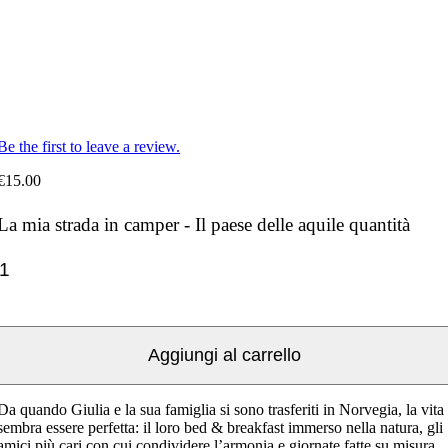
Be the first to leave a review.
€
15.00
La mia strada in camper - Il paese delle aquile quantità
Aggiungi al carrello
Da quando Giulia e la sua famiglia si sono trasferiti in Norvegia, la vita
sembra essere perfetta: il loro bed & breakfast immerso nella natura, gli
amici più cari con cui condividere l’armonia e giornate fatte su misura.