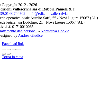
 Copyright 2012 - 2026
dizioni Vallescrivia sas di Rabbia Pamela & c.
39.0143.746762
-
info@edizionivallescrivia.it
ede operativa: viale Aurelio Saffi, 55 - Novi Ligure 15067 (AL)
ede legale: via Lodolino, 21 - Novi Ligure 15067 (AL)
.iva/c.f. 01710010065
rattamento dati personali
-
Normativa Cookie
esigned by
Andrea Giudice
Page load link
Torna in cima