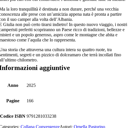
Ma la loro tranquillità è destinata a non durare, perché una vecchia
conoscenza alle prese con un’amicizia appena nata è pronta a partire
con il suo camper alla volta dell’Albania.
E Giulia non può certo tirarsi indietro! In questo nuovo viaggio, i nostri
camperisti preferiti scopriranno un Paese ricco di tradizioni, bellezze e
misteri e un popolo generoso, aspro come le montagne che abita e
maestoso come l’aquila che lo rappresenta.
Una storia che attraversa una cultura intera su quattro ruote, tra
sentimenti, segreti e un pizzico di dolceamaro che terrà incollati fino
all’ultimo chilometro.
Informazioni aggiuntive
Anno
2025
Pagine
166
Codice ISBN
9791281033238
Categories:
Collana Convergenze
Autori:
Ornella Pastorino