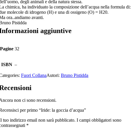
dell’uomo, degli animali e della natura stessa.
La chimica, ha individuato la composizione dell’acqua nella formula di:
due molecole di idrogeno (H) e una di ossigeno (O) = H20.
Ma ora..andiamo avanti.
Bruno Pistidda
Informazioni aggiuntive
Pagine
32
ISBN
–
Categories:
Fuori Collana
Autori:
Bruno Pistidda
Recensioni
Ancora non ci sono recensioni.
Recensisci per primo “Iride: la goccia d’acqua”
Il tuo indirizzo email non sarà pubblicato.
I campi obbligatori sono
contrassegnati
*