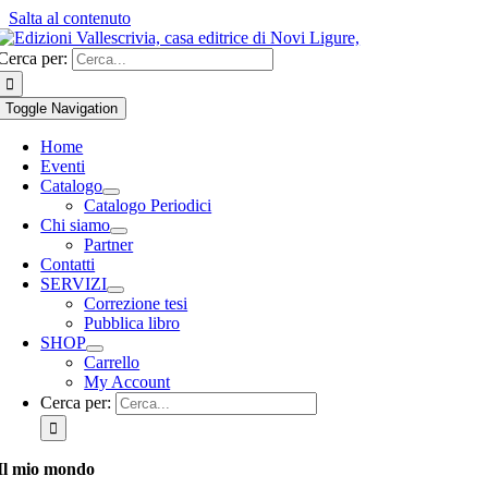
Salta al contenuto
Cerca per:
Toggle Navigation
Home
Eventi
Catalogo
Catalogo Periodici
Chi siamo
Partner
Contatti
SERVIZI
Correzione tesi
Pubblica libro
SHOP
Carrello
My Account
Cerca per:
Il mio mondo