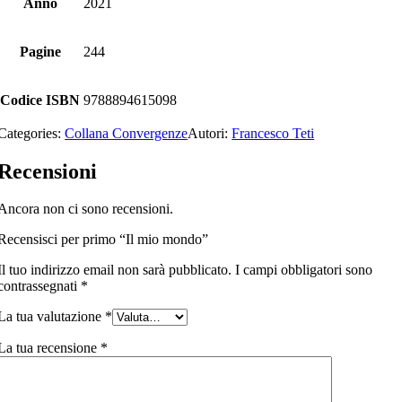
Anno
2021
Pagine
244
Codice ISBN
9788894615098
Categories:
Collana Convergenze
Autori:
Francesco Teti
Recensioni
Ancora non ci sono recensioni.
Recensisci per primo “Il mio mondo”
Il tuo indirizzo email non sarà pubblicato.
I campi obbligatori sono
contrassegnati
*
La tua valutazione
*
La tua recensione
*