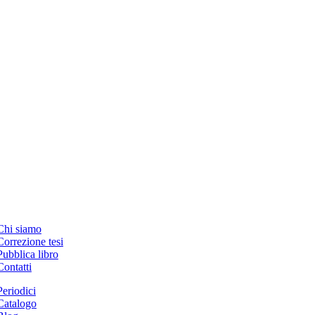
Chi siamo
Correzione tesi
Pubblica libro
Contatti
Periodici
Catalogo