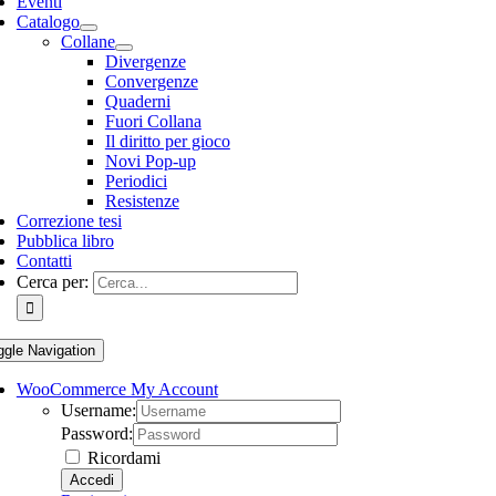
Eventi
Catalogo
Collane
Divergenze
Convergenze
Quaderni
Fuori Collana
Il diritto per gioco
Novi Pop-up
Periodici
Resistenze
Correzione tesi
Pubblica libro
Contatti
Cerca per:
ggle Navigation
WooCommerce My Account
Username:
Password:
Ricordami