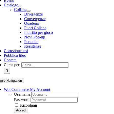
Eventi
Catalogo
Collane
Divergenze
Convergenze
Quaderni
Fuori Collana
Il diritto per gioco
Novi Pop-up
Periodici
Resistenze
Correzione tesi
Pubblica libro
Contatti
Cerca per:
ggle Navigation
WooCommerce My Account
Username:
Password:
Ricordami