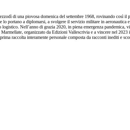
zzodì di una piovosa domenica del settembre 1968, rovinando così il pr
he lo portano a diplomarsi, a svolgere il servizio militare in aeronautica
to logistico. Nell’anno di grazia 2020, in piena emergenza pandemica, vi
Marmellate, organizzato da Edizioni Vallescrivia e a vincere nel 2023 il 
 prima raccolta interamente personale composta da racconti inediti e sco