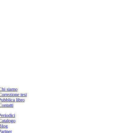
Chi siamo
Correzione tesi
Pubblica libro
Contatti
Periodici
Catalogo
Blog
Partner